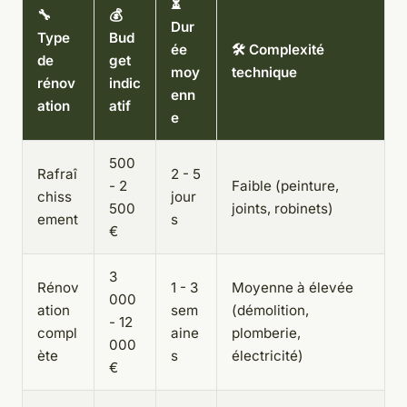
⏳
🔧
💰
Dur
Type
Bud
ée
🛠️ Complexité
de
get
moy
technique
rénov
indic
enn
ation
atif
e
500
Rafraî
2 - 5
- 2
Faible (peinture,
chiss
jour
500
joints, robinets)
ement
s
€
3
Rénov
1 - 3
Moyenne à élevée
000
ation
sem
(démolition,
- 12
compl
aine
plomberie,
000
ète
s
électricité)
€